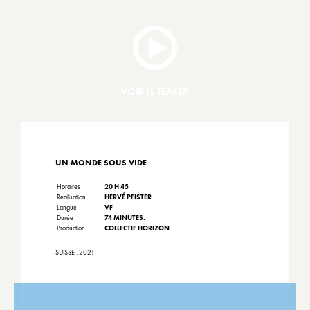
VOIR LE TEASER
UN MONDE SOUS VIDE
Horaires
20 H 45
Réalisation
HERVÉ PFISTER
Langue
VF
Durée
74 MINUTES.
Production
COLLECTIF HORIZON
SUISSE . 2021