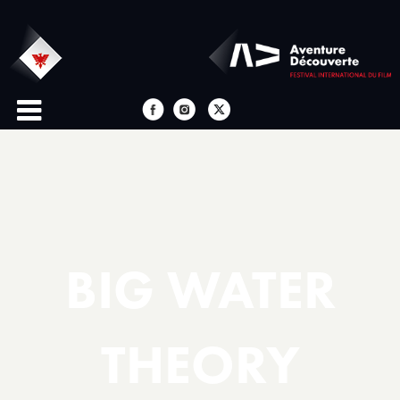
BIG WATER
THEORY