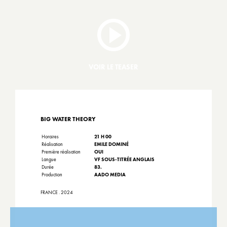
VOIR LE TEASER
BIG WATER THEORY
Horaires
21 H 00
Réalisation
EMILE DOMINÉ
Première réalisation
OUI
Langue
VF SOUS-TITRÉE ANGLAIS
Durée
83.
Production
AADO MEDIA
FRANCE . 2024