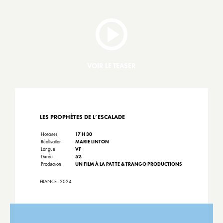
VOIR LE TEASER
LES PROPHÈTES DE L’ESCALADE
Horaires
17 H 30
Réalisation
MARIE LINTON
Langue
VF
Durée
52.
Production
UN FILM À LA PATTE & TRANGO PRODUCTIONS
FRANCE . 2024