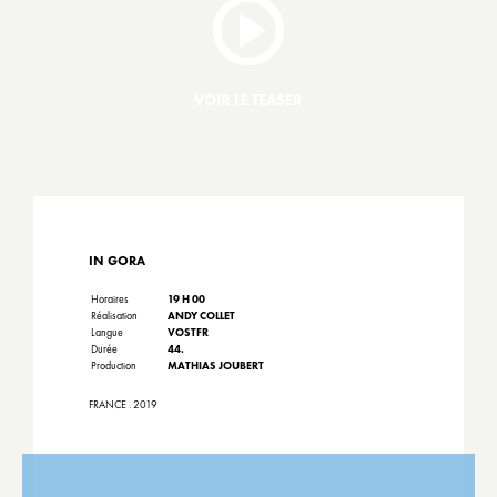
VOIR LE TEASER
IN GORA
Horaires
19 H 00
Réalisation
ANDY COLLET
Langue
VOSTFR
Durée
44.
Production
MATHIAS JOUBERT
FRANCE . 2019