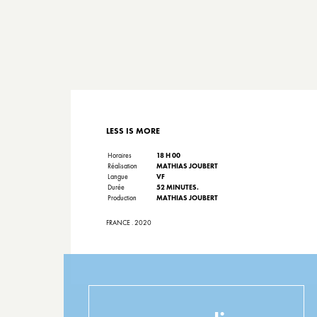
LESS IS MORE
Horaires
18 H 00
Réalisation
MATHIAS JOUBERT
Langue
VF
Durée
52 MINUTES.
Production
MATHIAS JOUBERT
FRANCE . 2020