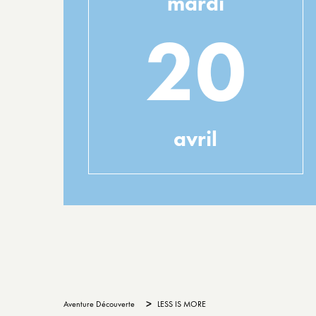
mardi
20
avril
>
Aventure Découverte
LESS IS MORE