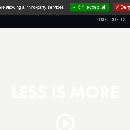
re allowing all third-party services
OK, accept all
Deny
AL
PRIX & PALMARÈS
ÉDITIONS
PRÉCÉDENTES
LESS IS MORE