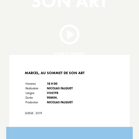
SON ART
VOIR LE TEASER
MARCEL, AU SOMMET DE SON ART
Horaires
18 H 00
Réalisation
NICOLAS FALQUET
Langue
VOSTFR
Durée
90MIN.
Production
NICOLAS FALQUET
SUISSE . 2019