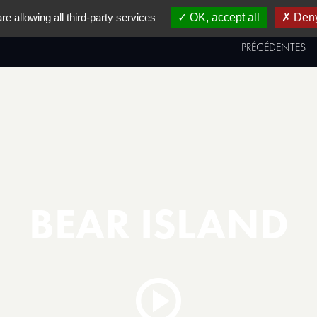
re allowing all third-party services
OK, accept all
Deny
AL
PRIX & PALMARÈS
ÉDITIONS
PRÉCÉDENTES
BEAR ISLAND