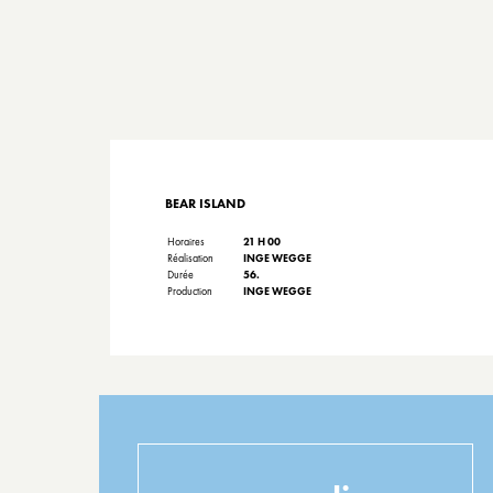
BEAR ISLAND
Horaires
21 H 00
Réalisation
INGE WEGGE
Durée
56.
Production
INGE WEGGE