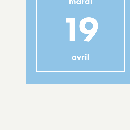
mardi
19
avril