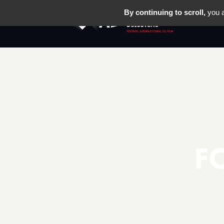
By continuing to scroll,
you a
LE FESTIV
F