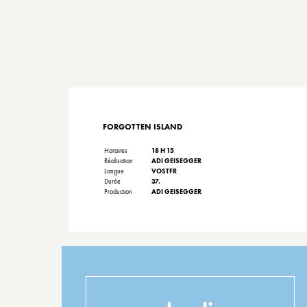
FORGOTTEN ISLAND
Horaires
18 H 15
Réalisation
ADI GEISEGGER
Langue
VOSTFR
Durée
37.
Production
ADI GEISEGGER