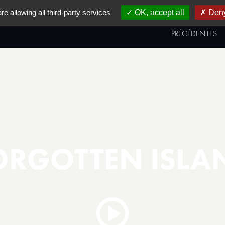
re allowing all third-party services
OK, accept all
Deny
AL
PRIX & PALMARÈS
ÉDITIONS
PRÉCÉDENTES
ORGOTTEN ISLA