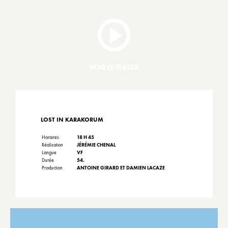
VOIR LE TEASER
LOST IN KARAKORUM
Horaires
18 H 45
Réalisation
JÉRÉMIE CHENAL
Langue
VF
Durée
54.
Production
ANTOINE GIRARD ET DAMIEN LACAZE