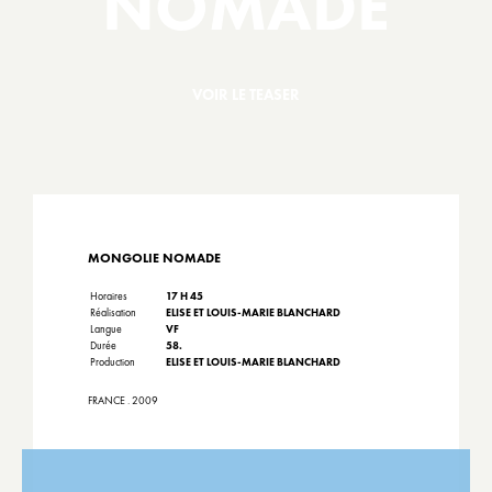
NOMADE
VOIR LE TEASER
MONGOLIE NOMADE
Horaires
17 H 45
Réalisation
ELISE ET LOUIS-MARIE BLANCHARD
Langue
VF
Durée
58.
Production
ELISE ET LOUIS-MARIE BLANCHARD
FRANCE . 2009