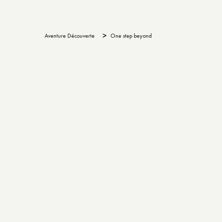
>
Aventure Découverte
One step beyond