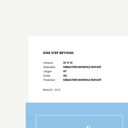
ONE STEP BEYOND
Horaires
21 H 15
Réalisation
SEBASTIEN MONTAZ ROSSET
Langue
VF
Durée
56.
Production
SEBASTIEN MONTAZ ROSSET
FRANCE . 2012