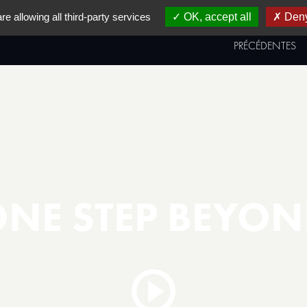
re allowing all third-party services
OK, accept all
Deny
AL
PRIX & PALMARÈS
ÉDITIONS
PRÉCÉDENTES
NE STEP BEYO