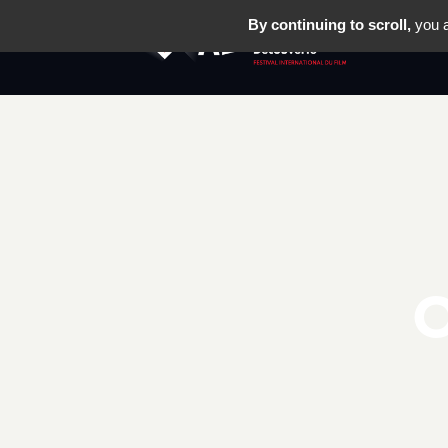
By continuing to scroll,
you a
LE FESTIV
O