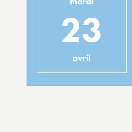
mardi
23
avril