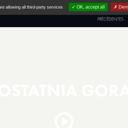
re allowing all third-party services
OK, accept all
Deny
AL
PRIX & PALMARÈS
ÉDITIONS
PRÉCÉDENTES
OSTATNIA GOR