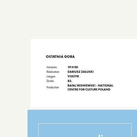
OSTATNIA GORA
Horaires
19 H 00
Réalisation
DARIUSZ ZAŁUSKI
Langue
VOSTFR
Durée
83.
RAFAL WISNIEWSKI - NATIONAL
Production
CENTRE FOR CULTURE POLAND