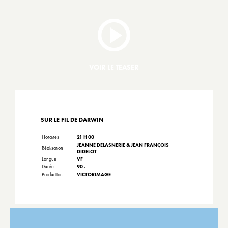
VOIR LE TEASER
SUR LE FIL DE DARWIN
Horaires
21 H 00
JEANNE DELASNERIE & JEAN FRANÇOIS
Réalisation
DIDELOT
Langue
VF
Durée
90 .
Production
VICTORIMAGE