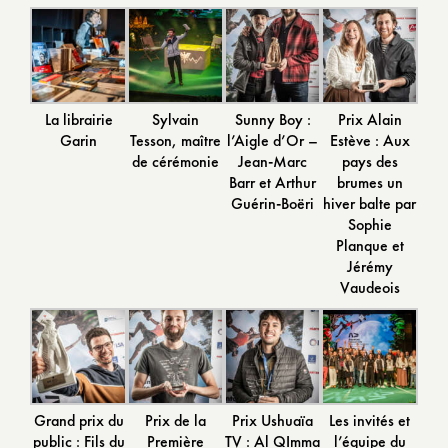
La librairie
Sylvain
Sunny Boy :
Prix Alain
Garin
Tesson, maître
l’Aigle d’Or –
Estève : Aux
de cérémonie
Jean-Marc
pays des
Barr et Arthur
brumes un
Guérin-Boëri
hiver balte par
Sophie
Planque et
Jérémy
Vaudeois
Grand prix du
Prix de la
Prix Ushuaïa
Les invités et
public : Fils du
Première
TV : Al QImma
l’équipe du