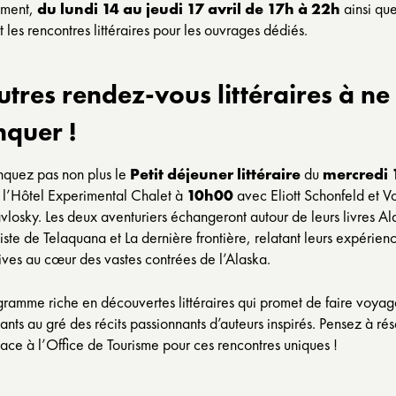
ement,
du lundi 14 au jeudi 17 avril de 17h à 22h
ainsi qu
 les rencontres littéraires pour les ouvrages dédiés.
utres rendez-vous littéraires à ne
quer !
quez pas non plus le
Petit déjeuner littéraire
du
mercredi 
 l’Hôtel Experimental Chalet à
10h00
avec Eliott Schonfeld et V
vlosky. Les deux aventuriers échangeront autour de leurs livres
Al
piste de Telaquana
et
La dernière frontière
, relatant leurs expérien
ives au cœur des vastes contrées de l’Alaska.
ramme riche en découvertes littéraires qui promet de faire voyag
pants au gré des récits passionnants d’auteurs inspirés. Pensez à ré
lace à l’Office de Tourisme pour ces rencontres uniques !