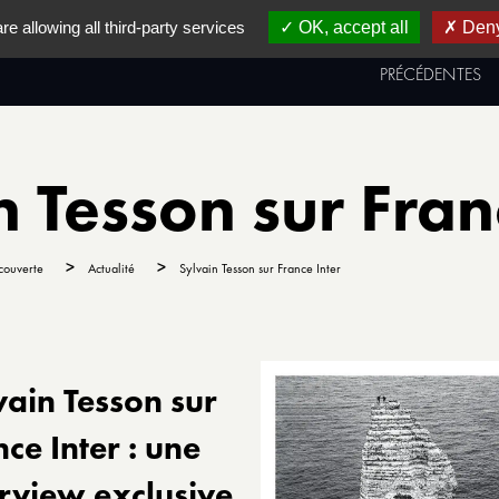
re allowing all third-party services
OK, accept all
Deny
AL
PRIX & PALMARÈS
ÉDITIONS
PRÉCÉDENTES
in Tesson sur Fran
>
>
couverte
Actualité
Sylvain Tesson sur France Inter
vain Tesson sur
ce Inter : une
erview exclusive