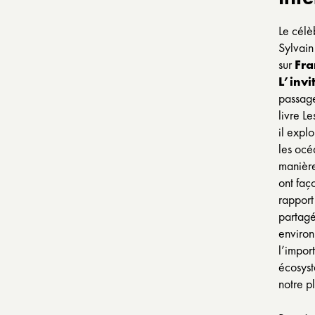
Le célè
Sylvain
sur
Fra
L’invi
passage
livre
Le
il expl
les océ
manière
ont faç
rapport
partagé 
environ
l’impor
écosyst
notre p