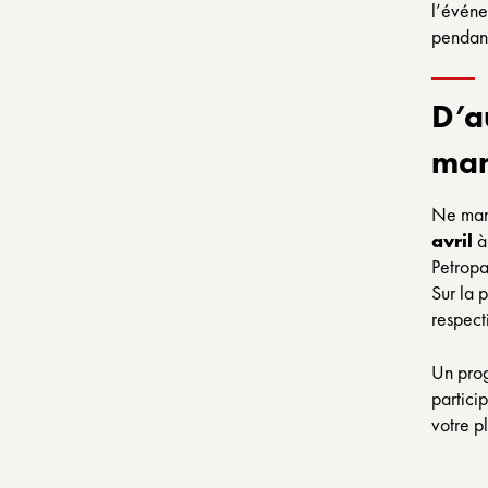
l’évén
pendant
D’a
man
Ne man
avril
à
Petropa
Sur la 
respect
Un prog
partici
votre p