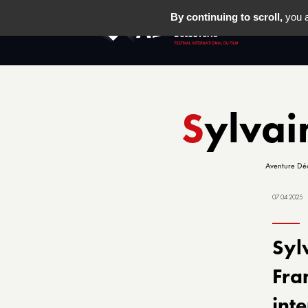
By continuing to scroll,
you a
LE FESTIV
Sylva
Aventure Dé
07 04 2025
Syl
Fran
int