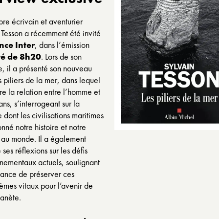
bre écrivain et aventurier
 Tesson a récemment été invité
nce Inter
, dans l’émission
té de 8h20
. Lors de son
, il a présenté son nouveau
s piliers de la mer
, dans lequel
ore la relation entre l’homme et
ans, s’interrogeant sur la
 dont les civilisations maritimes
onné notre histoire et notre
 au monde. Il a également
ses réflexions sur les défis
nementaux actuels, soulignant
tance de préserver ces
èmes vitaux pour l’avenir de
lanète.