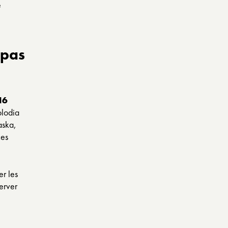
e
 pas
16
olodia
aska,
ces
er les
server