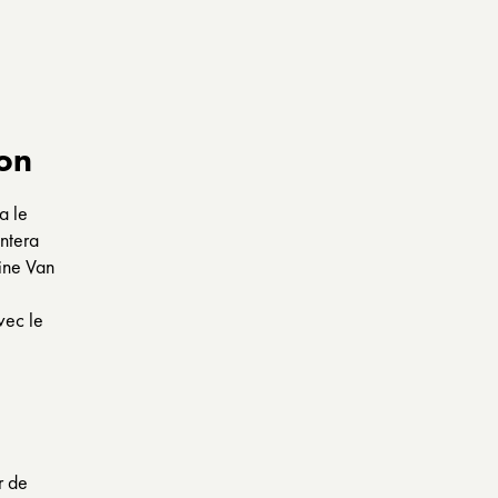
son
a le
entera
ine Van
vec le
r de