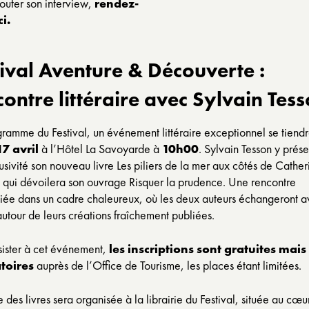
outer son interview,
rendez-
ci
.
tival Aventure & Découverte :
contre littéraire avec Sylvain Tes
ramme du Festival, un événement littéraire exceptionnel se tiendr
17 avril
à l’Hôtel La Savoyarde à
10h00
. Sylvain Tesson y prés
usivité son nouveau livre
Les piliers de la mer
aux côtés de Cather
 qui dévoilera son ouvrage
Risquer la prudence
. Une rencontre
giée dans un cadre chaleureux, où les deux auteurs échangeront a
autour de leurs créations fraîchement publiées.
sister à cet événement,
les inscriptions sont gratuites mais
toires
auprès de l’Office de Tourisme, les places étant limitées.
e des livres sera organisée à la librairie du Festival, située au cœu